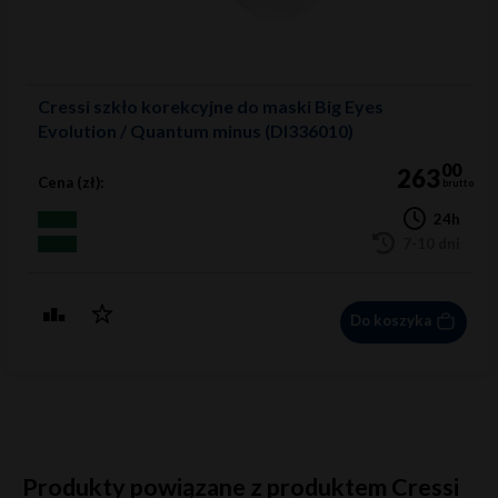
Cressi szkło korekcyjne do maski Big Eyes
Evolution / Quantum minus (DI336010)
00
263
Cena (zł):
brutto
24h
7-10 dni
Do koszyka
Produkty powiązane z produktem Cressi