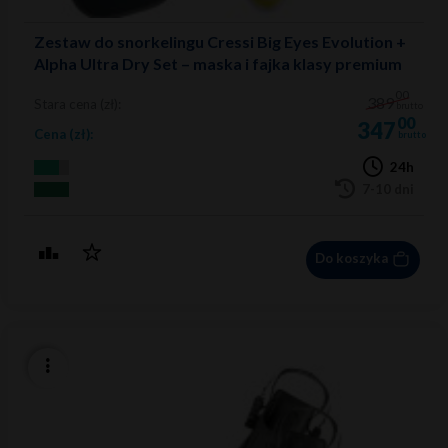
Zestaw do snorkelingu Cressi Big Eyes Evolution +
Alpha Ultra Dry Set – maska i fajka klasy premium
00
389
Stara cena (zł):
brutto
00
347
Cena (zł):
brutto
24h
7-10 dni
Do koszyka