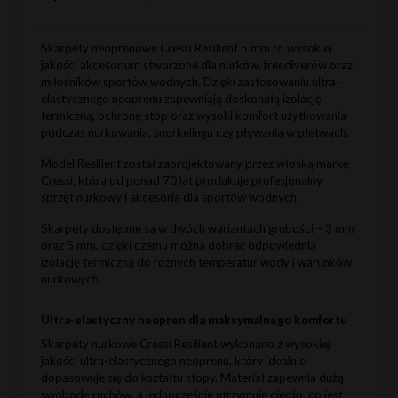
Skarpety neoprenowe Cressi Resilient 5 mm to wysokiej
jakości akcesorium stworzone dla nurków, freediverów oraz
miłośników sportów wodnych. Dzięki zastosowaniu ultra-
elastycznego neoprenu zapewniają doskonałą izolację
termiczną, ochronę stóp oraz wysoki komfort użytkowania
podczas nurkowania, snorkelingu czy pływania w płetwach.
Model Resilient został zaprojektowany przez włoską markę
Cressi, która od ponad 70 lat produkuje profesjonalny
sprzęt nurkowy i akcesoria dla sportów wodnych.
Skarpety dostępne są w dwóch wariantach grubości – 3 mm
oraz 5 mm, dzięki czemu można dobrać odpowiednią
izolację termiczną do różnych temperatur wody i warunków
nurkowych.
Ultra-elastyczny neopren dla maksymalnego komfortu
Skarpety nurkowe Cressi Resilient wykonano z wysokiej
jakości ultra-elastycznego neoprenu, który idealnie
dopasowuje się do kształtu stopy. Materiał zapewnia dużą
swobodę ruchów, a jednocześnie utrzymuje ciepło, co jest