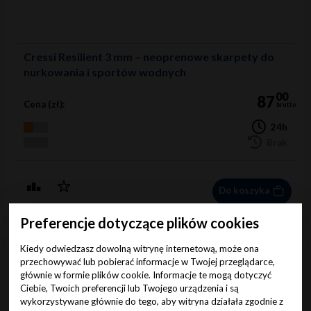
Cressi Resilient 3 mm – neoprenowe skarpety do
nurkowania i sportów wodnych
00
87
Cena (zł):
brutto
24h
Brak
Do koszyka
Preferencje dotyczące plików cookies
Kiedy odwiedzasz dowolną witrynę internetową, może ona
przechowywać lub pobierać informacje w Twojej przeglądarce,
głównie w formie plików cookie. Informacje te mogą dotyczyć
Ciebie, Twoich preferencji lub Twojego urządzenia i są
wykorzystywane głównie do tego, aby witryna działała zgodnie z