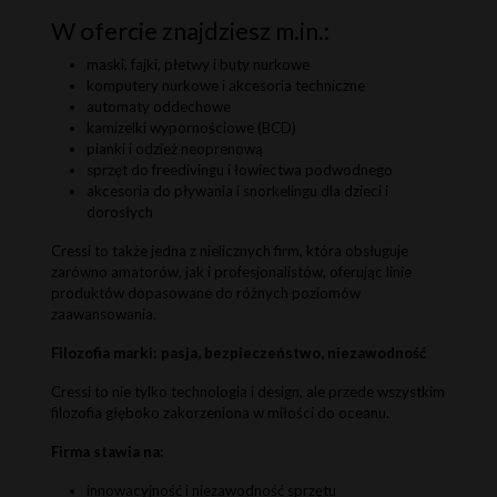
W ofercie znajdziesz m.in.:
maski, fajki, płetwy i buty nurkowe
komputery nurkowe i akcesoria techniczne
automaty oddechowe
kamizelki wypornościowe (BCD)
pianki i odzież neoprenową
sprzęt do freedivingu i łowiectwa podwodnego
akcesoria do pływania i snorkelingu dla dzieci i
dorosłych
Cressi to także jedna z nielicznych firm, która obsługuje
zarówno amatorów, jak i profesjonalistów, oferując linie
produktów dopasowane do różnych poziomów
zaawansowania.
Filozofia marki: pasja, bezpieczeństwo, niezawodność
Cressi to nie tylko technologia i design, ale przede wszystkim
filozofia głęboko zakorzeniona w miłości do oceanu.
Firma stawia na:
innowacyjność i niezawodność sprzętu