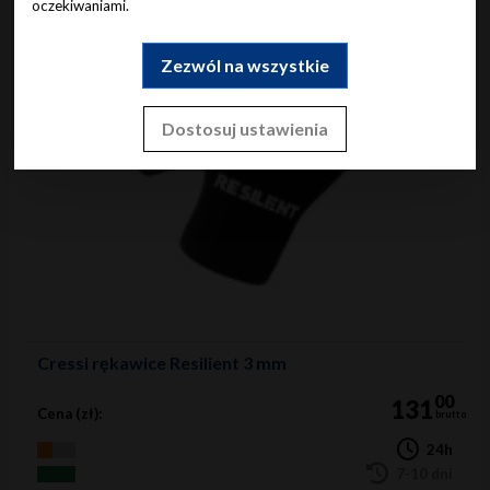
oczekiwaniami.
Zezwól na wszystkie
Dostosuj ustawienia
Cressi rękawice Resilient 3 mm
00
131
Cena (zł):
brutto
24h
7-10 dni