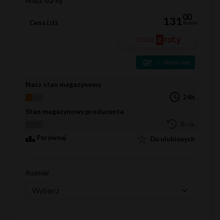
Waga:
0.2
kg
00
131
Cena (zł):
brutto
Nasz stan magazynowy
24h
Stan magazynowy producenta
Brak
Porównaj
Do ulubionych
Rozmiar