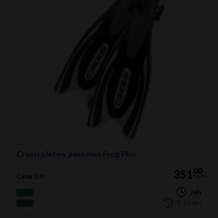
Cressi płetwy paskowe Frog Plus
00
351
Cena (zł):
brutto
24h
7-10 dni