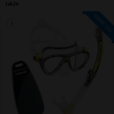
także
RABAT -11%