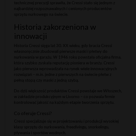
technicznej precyzji sprawiła, że Cressi stało się jednym z
najbardziej rozpoznawalnych i cenionych producentów
sprzętu nurkowego na świecie.
Historia zakorzeniona w
innowacji
Historia Cressi sięga lat 30. XX wieku, gdy bracia Cressi
własnoręcznie zbudowali pierwsze maski i płetwy do
nurkowania w garażu. W 1946 roku powstała oficjalna firma,
która szybko zyskała reputację pioniera w branży. Cressi
jako pierwsza wprowadzała na rynek wiele innowacyjnych
rozwiązań – m.in. jedne z pierwszych na świecie płetw z
pełną stopą czy maski z jedną szybą.
Do dziś większość produktów Cressi powstaje we Włoszech,
w zakładzie produkcyjnym w Livorno – co pozwala firmie
kontrolować jakość na każdym etapie tworzenia sprzętu.
Co oferuje Cressi?
Cressi specjalizuje się w projektowaniu i produkcji wysokiej
klasy sprzętu do nurkowania, freedivingu, snorkelingu,
pływania i sportów wodnych.