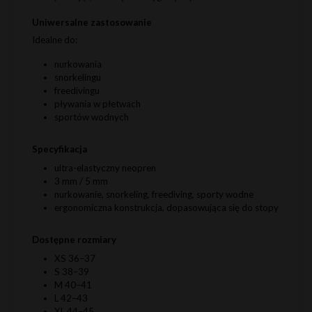
Uniwersalne zastosowanie
Idealne do:
nurkowania
snorkelingu
freedivingu
pływania w płetwach
sportów wodnych
Specyfikacja
ultra-elastyczny neopren
3 mm / 5 mm
nurkowanie, snorkeling, freediving, sporty wodne
ergonomiczna konstrukcja, dopasowująca się do stopy
Dostępne rozmiary
XS 36–37
S 38–39
M 40–41
L 42–43
XL 44–45