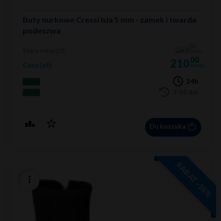
Buty nurkowe Cressi Isla 5 mm - zamek i twarda
podeszwa
00
263
Stara cena (zł):
brutto
00
210
Cena (zł):
brutto
24h
7-10 dni
Do koszyka
RABAT -18%