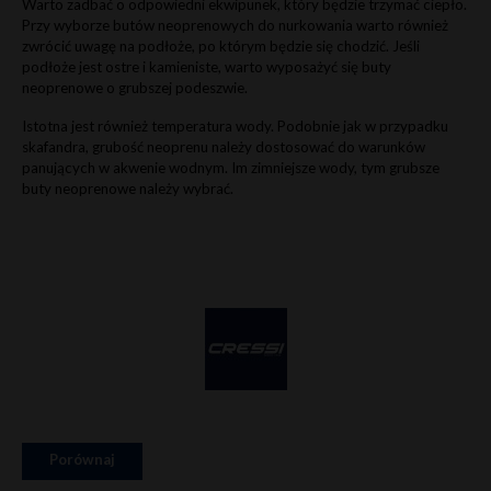
Warto zadbać o odpowiedni ekwipunek, który będzie trzymać ciepło.
Przy wyborze butów neoprenowych do nurkowania warto również
zwrócić uwagę na podłoże, po którym będzie się chodzić. Jeśli
podłoże jest ostre i kamieniste, warto wyposażyć się buty
neoprenowe o grubszej podeszwie.
Istotna jest również temperatura wody. Podobnie jak w przypadku
skafandra, grubość neoprenu należy dostosować do warunków
panujących w akwenie wodnym. Im zimniejsze wody, tym grubsze
buty neoprenowe należy wybrać.
Porównaj