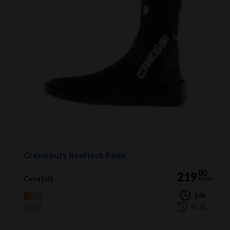
Cressi buty Reeftech 5 mm
00
219
Cena (zł):
brutto
24h
Brak