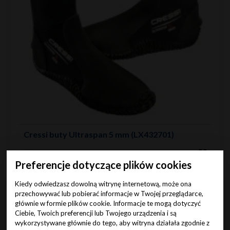
Cressi buty Ultraspan 5 mm (LX432701)
00
263
Cena (zł):
brutto
Preferencje dotyczące plików cookies
24h
Kiedy odwiedzasz dowolną witrynę internetową, może ona
Brak
przechowywać lub pobierać informacje w Twojej przeglądarce,
głównie w formie plików cookie. Informacje te mogą dotyczyć
Ciebie, Twoich preferencji lub Twojego urządzenia i są
Do koszyka
wykorzystywane głównie do tego, aby witryna działała zgodnie z