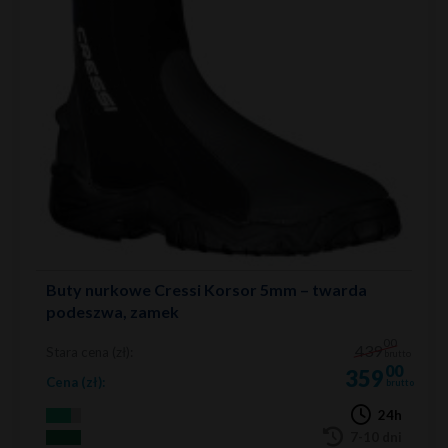
Buty nurkowe Cressi Korsor 5mm – twarda
podeszwa, zamek
00
439
Stara cena (zł):
brutto
00
359
Cena (zł):
brutto
24h
7-10 dni