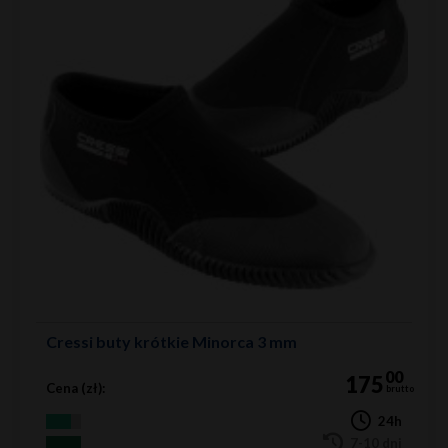
Cressi buty krótkie Minorca 3 mm
00
175
Cena (zł):
brutto
24h
7-10 dni