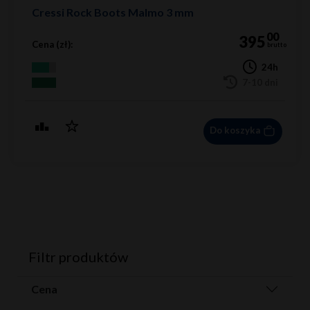
Cressi Rock Boots Malmo 3 mm
00
395
Cena (zł):
brutto
24h
7-10 dni
Do koszyka
Filtr produktów
Cena