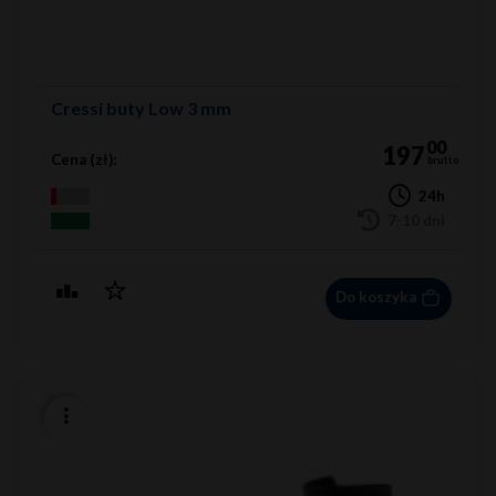
Cressi buty Low 3 mm
00
197
Cena (zł):
brutto
24h
7-10 dni
Do koszyka