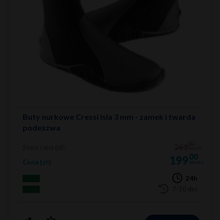
Buty nurkowe Cressi Isla 3 mm - zamek i twarda
podeszwa
00
263
Stara cena (zł):
brutto
00
199
Cena (zł):
brutto
24h
7-10 dni