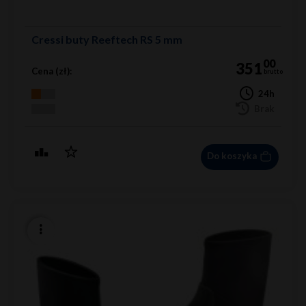
Cressi buty Reeftech RS 5 mm
00
351
Cena (zł):
brutto
24h
Brak
Do koszyka