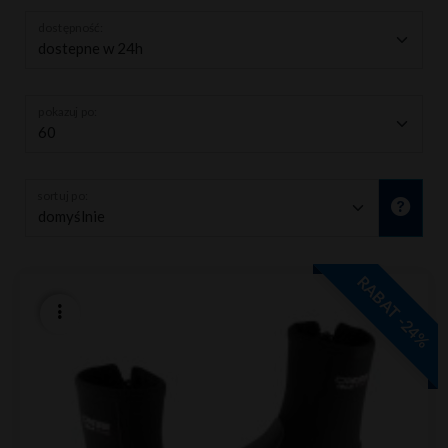
dostępność:
pokazuj po:
sortuj po:
RABAT -24%