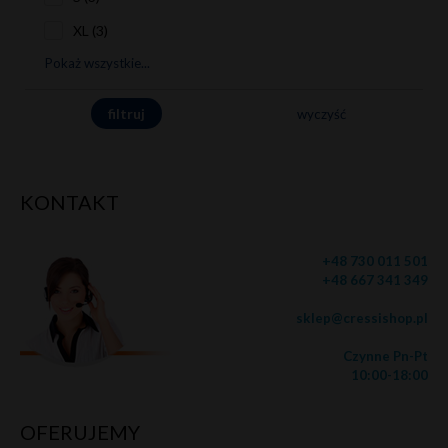
XL (3)
Pokaż wszystkie...
wyczyść
KONTAKT
+48 730 011 501
+48 667 341 349
sklep@cressishop.pl
Czynne Pn-Pt
10:00-18:00
OFERUJEMY