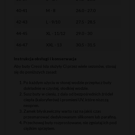
40-41
M - 8
26.0 - 27.0
42-43
L - 9/10
27.5 - 28.5
44-45
XL - 11/12
29.0 - 30
46-47
XXL - 13
30.5 - 31.5
Instrukcja obsługi i konserwacja
Aby buty Cressi Isla służyły Ci przez wiele sezonów, stosuj
się do poniższych zasad:
Po każdym użyciu w słonej wodzie przepłucz buty
dokładnie w czystej, słodkiej wodzie.
Susz buty w cieniu, z dala od bezpośrednich źródeł
ciepła (kaloryferów) i promieni UV, które niszczą
neopren.
Zamek błyskawiczny warto raz na jakiś czas
przesmarować dedykowanym silikonem lub parafiną.
Przechowuj buty rozprostowane, nie zgniataj ich pod
ciężkim sprzętem.