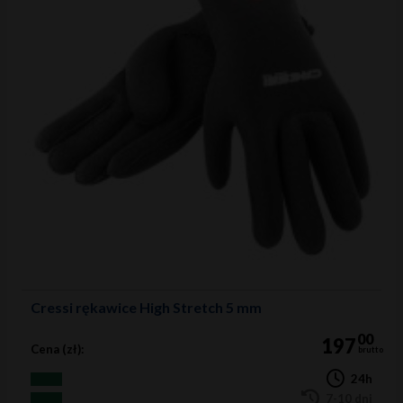
Cressi rękawice High Stretch 5 mm
00
197
Cena (zł):
brutto
24h
7-10 dni