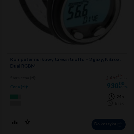
Komputer nurkowy Cressi Giotto – 2 gazy, Nitrox,
Dual RGBM
00
1 451
Stara cena (zł):
brutto
00
930
Cena (zł):
brutto
24h
Brak
Do koszyka