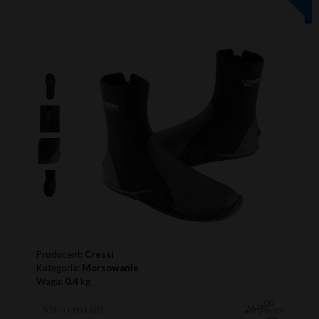
Producent:
Cressi
Kategoria:
Morsowanie
Waga:
0.4
kg
00
263
Stara cena (zł):
brutto