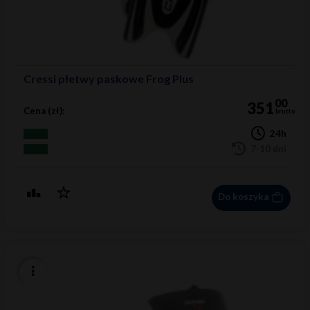
Cressi płetwy paskowe Frog Plus
00
351
Cena (zł):
brutto
24h
7-10 dni
Do koszyka