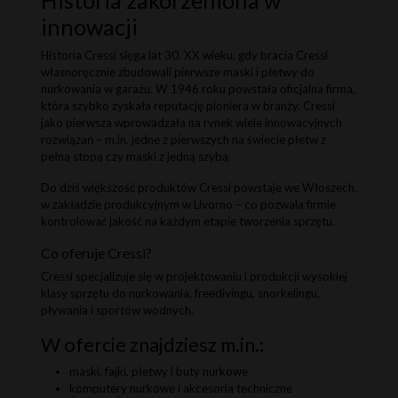
innowacji
Historia Cressi sięga lat 30. XX wieku, gdy bracia Cressi
własnoręcznie zbudowali pierwsze maski i płetwy do
nurkowania w garażu. W 1946 roku powstała oficjalna firma,
która szybko zyskała reputację pioniera w branży. Cressi
jako pierwsza wprowadzała na rynek wiele innowacyjnych
rozwiązań – m.in. jedne z pierwszych na świecie płetw z
pełną stopą czy maski z jedną szybą.
Do dziś większość produktów Cressi powstaje we Włoszech,
w zakładzie produkcyjnym w Livorno – co pozwala firmie
kontrolować jakość na każdym etapie tworzenia sprzętu.
Co oferuje Cressi?
Cressi specjalizuje się w projektowaniu i produkcji wysokiej
klasy sprzętu do nurkowania, freedivingu, snorkelingu,
pływania i sportów wodnych.
W ofercie znajdziesz m.in.:
maski, fajki, płetwy i buty nurkowe
komputery nurkowe i akcesoria techniczne