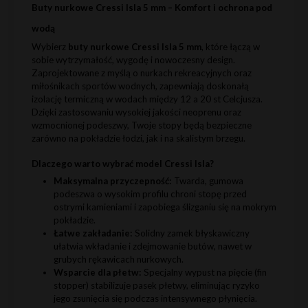
Buty nurkowe Cressi Isla 5 mm – Komfort i ochrona pod
wodą
Wybierz
buty nurkowe Cressi Isla 5 mm
, które łączą w
sobie wytrzymałość, wygodę i nowoczesny design.
Zaprojektowane z myślą o nurkach rekreacyjnych oraz
miłośnikach sportów wodnych, zapewniają doskonałą
izolację termiczną w wodach między 12 a 20 st Celcjusza.
Dzięki zastosowaniu wysokiej jakości neoprenu oraz
wzmocnionej podeszwy, Twoje stopy będą bezpieczne
zarówno na pokładzie łodzi, jak i na skalistym brzegu.
Dlaczego warto wybrać model Cressi Isla?
Maksymalna przyczepność:
Twarda, gumowa
podeszwa o wysokim profilu chroni stopę przed
ostrymi kamieniami i zapobiega ślizganiu się na mokrym
pokładzie.
Łatwe zakładanie:
Solidny zamek błyskawiczny
ułatwia wkładanie i zdejmowanie butów, nawet w
grubych rękawicach nurkowych.
Wsparcie dla płetw:
Specjalny wypust na pięcie (fin
stopper) stabilizuje pasek płetwy, eliminując ryzyko
jego zsunięcia się podczas intensywnego płynięcia.