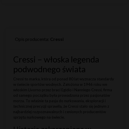
Opis producenta:
Cressi
Cressi – włoska legenda
podwodnego świata
Cressi to marka, która od ponad 80 lat wyznacza standardy
w świecie sportów wodnych. Założona w 1946 roku we
włoskim Livorno przez braci Egidio i Nanniego Cressi, firma
od samego początku była prowadzona przez pasjonatów
morza. To właśnie ta pasja do nurkowania, eksploracji i
technicznej precyzji sprawiła, że Cressi stało się jednym z
najbardziej rozpoznawalnych i cenionych producentów
sprzętu nurkowego na świecie.
Historia zakorzeniona w