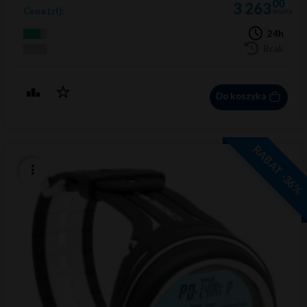
00
3 263
Cena (zł):
brutto
24h
Brak
Do koszyka
RABAT -36%