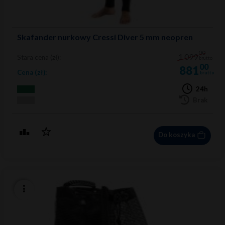
Skafander nurkowy Cressi Diver 5 mm neopren
00
1 099
Stara cena (zł):
brutto
00
881
Cena (zł):
brutto
24h
Brak
Do koszyka