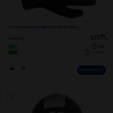
Cressi rękawice High Stretch 3,5 mm
00
175
Cena (zł):
brutto
24h
7-10 dni
Do koszyka