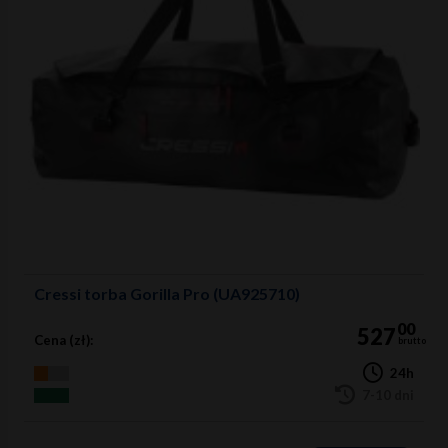
Cressi torba Gorilla Pro (UA925710)
00
527
Cena (zł):
brutto
24h
7-10 dni