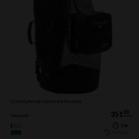
Cressi plecak siatkowy Roatan
00
351
Cena (zł):
brutto
24h
7-10 dni