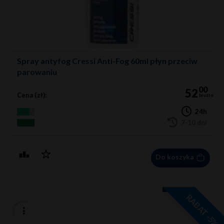
Spray antyfog Cressi Anti-Fog 60ml płyn przeciw
parowaniu
00
52
Cena (zł):
brutto
24h
7-10 dni
Do koszyka
RABAT -5%