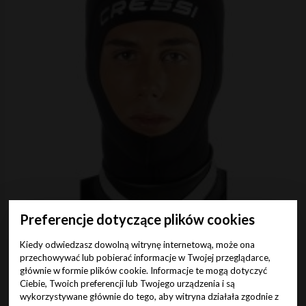
Preferencje dotyczące plików cookies
Cressi kaptur Draget Plus 5 mm męski
Kiedy odwiedzasz dowolną witrynę internetową, może ona
00
175
przechowywać lub pobierać informacje w Twojej przeglądarce,
Cena (zł):
brutto
głównie w formie plików cookie. Informacje te mogą dotyczyć
24h
Ciebie, Twoich preferencji lub Twojego urządzenia i są
wykorzystywane głównie do tego, aby witryna działała zgodnie z
7-10 dni