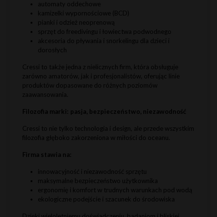
automaty oddechowe
kamizelki wypornościowe (BCD)
pianki i odzież neoprenową
sprzęt do freedivingu i łowiectwa podwodnego
akcesoria do pływania i snorkelingu dla dzieci i
dorosłych
Cressi to także jedna z nielicznych firm, która obsługuje
zarówno amatorów, jak i profesjonalistów, oferując linie
produktów dopasowane do różnych poziomów
zaawansowania.
Filozofia marki: pasja, bezpieczeństwo, niezawodność
Cressi to nie tylko technologia i design, ale przede wszystkim
filozofia głęboko zakorzeniona w miłości do oceanu.
Firma stawia na:
innowacyjność i niezawodność sprzętu
maksymalne bezpieczeństwo użytkownika
ergonomię i komfort w trudnych warunkach pod wodą
ekologiczne podejście i szacunek do środowiska
Dzięki wieloletniemu doświadczeniu, badaniom i bliskiej