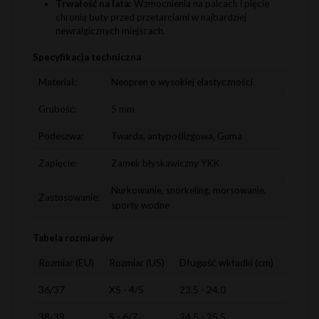
Trwałość na lata:
Wzmocnienia na palcach i pięcie
chronią buty przed przetarciami w najbardziej
newralgicznych miejscach.
Specyfikacja techniczna
Materiał:
Neopren o wysokiej elastyczności
Grubość:
5 mm
Podeszwa:
Twarda, antypoślizgowa, Guma
Zapięcie:
Zamek błyskawiczny YKK
Nurkowanie, snorkeling, morsowanie,
Zastosowanie:
sporty wodne
Tabela rozmiarów
Rozmiar (EU)
Rozmiar (US)
Długość wkładki (cm)
36/37
XS - 4/5
23.5 - 24.0
38-39
S - 6/7
24.5 - 25.5