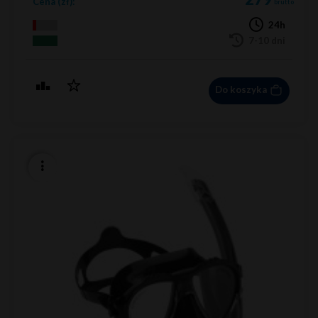
Cena (zł):
brutto
24h
7-10 dni
Do koszyka