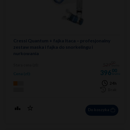
Cressi Quantum + fajka Itaca – profesjonalny
zestaw maska i fajka do snorkelingu i
nurkowania
00
527
Stara cena (zł):
brutto
00
396
Cena (zł):
brutto
24h
Brak
Do koszyka