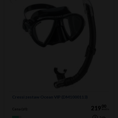
Cressi zestaw Ocean VIP (DM1000113)
00
219
Cena (zł):
brutto
24h