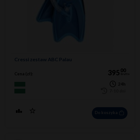
Cressi zestaw ABC Palau
00
395
Cena (zł):
brutto
24h
7-10 dni
Do koszyka