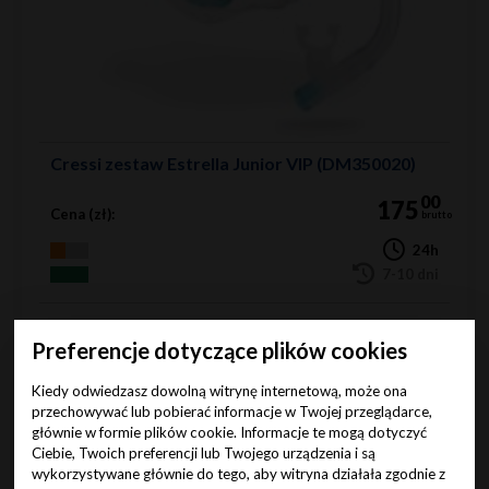
Cressi zestaw Estrella Junior VIP (DM350020)
00
175
Cena (zł):
brutto
24h
7-10 dni
Preferencje dotyczące plików cookies
Do koszyka
Kiedy odwiedzasz dowolną witrynę internetową, może ona
przechowywać lub pobierać informacje w Twojej przeglądarce,
głównie w formie plików cookie. Informacje te mogą dotyczyć
Ciebie, Twoich preferencji lub Twojego urządzenia i są
wykorzystywane głównie do tego, aby witryna działała zgodnie z