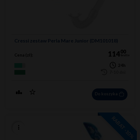
Cressi zestaw Perla Mare Junior (DM101018)
00
114
Cena (zł):
brutto
24h
7-10 dni
Do koszyka
RABAT -10%