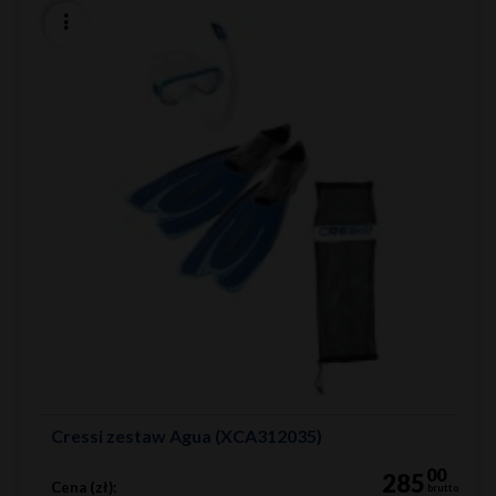
Cressi zestaw Agua (XCA312035)
00
285
Cena (zł):
brutto