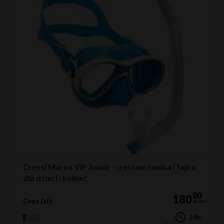
Cressi Marea VIP Junior – zestaw maska i fajka
dla dzieci i kobiet
00
180
Cena (zł):
brutto
24h