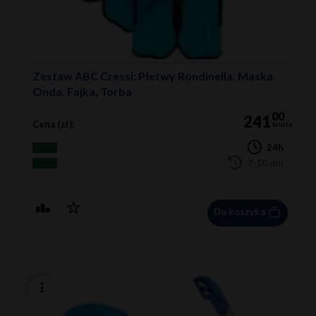
Zestaw ABC Cressi: Płetwy Rondinella, Maska
Onda, Fajka, Torba
00
241
Cena (zł):
brutto
24h
7-10 dni
Do koszyka