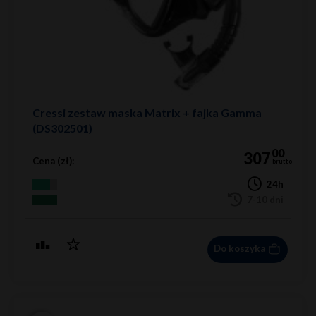
Cressi zestaw maska Matrix + fajka Gamma
(DS302501)
00
307
Cena (zł):
brutto
24h
7-10 dni
Do koszyka