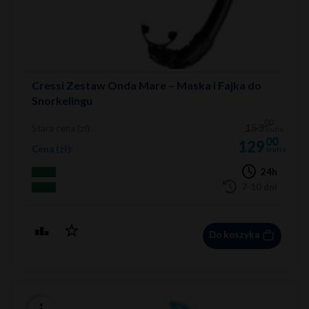
Cressi Zestaw Onda Mare – Maska i Fajka do
Snorkelingu
00
153
Stara cena (zł):
brutto
00
129
Cena (zł):
brutto
24h
7-10 dni
Do koszyka