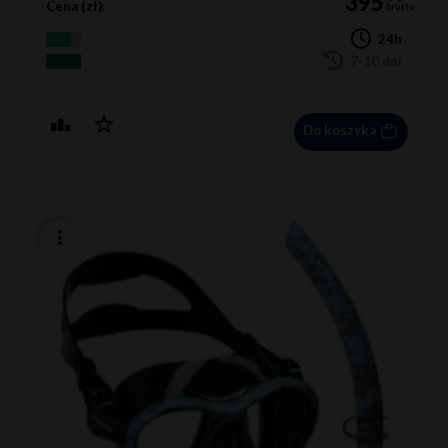
395
Cena (zł):
brutto
24h
7-10 dni
Do koszyka