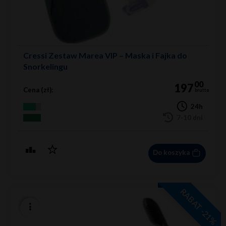
Cressi Zestaw Marea VIP – Maska i Fajka do
Snorkelingu
00
197
Cena (zł):
brutto
24h
7-10 dni
Do koszyka
RABAT -21%