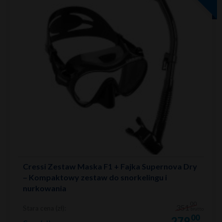
Cressi Zestaw Maska F1 + Fajka Supernova Dry
– Kompaktowy zestaw do snorkelingu i
nurkowania
00
351
Stara cena (zł):
brutto
00
279