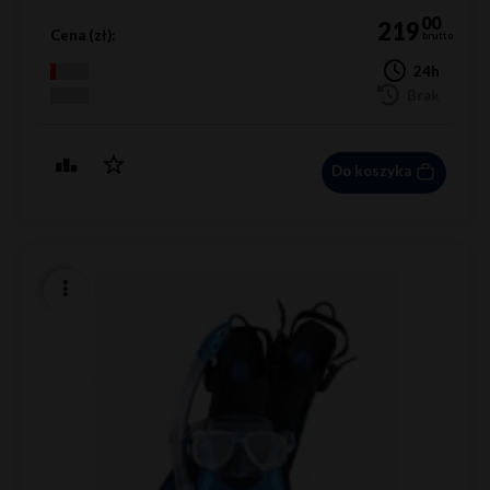
00
219
Cena (zł):
brutto
24h
Brak
Do koszyka