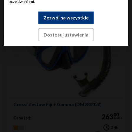
oczekiwaniami.
Zezwól na wszystkie
Dostosuj ustawienia
Cressi Zestaw Fiji + Gamma (DM280020)
00
263
Cena (zł):
brutto
24h