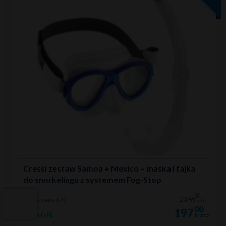
Cressi zestaw Samoa + Mexico – maska i fajka
do snorkelingu z systemem Fog-Stop
00
219
Stara cena (zł):
brutto
00
197
Cena (zł):
brutto