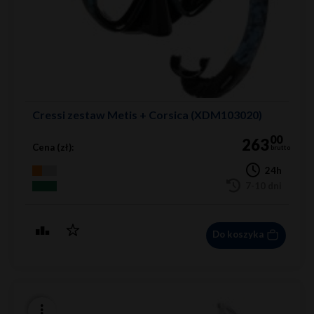
Cressi zestaw Metis + Corsica (XDM103020)
00
263
Cena (zł):
brutto
24h
7-10 dni
Do koszyka