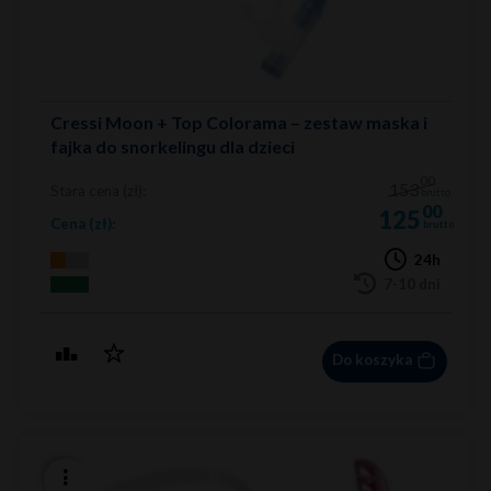
Cressi Moon + Top Colorama – zestaw maska i
fajka do snorkelingu dla dzieci
00
153
Stara cena (zł):
brutto
00
125
Cena (zł):
brutto
24h
7-10 dni
Do koszyka