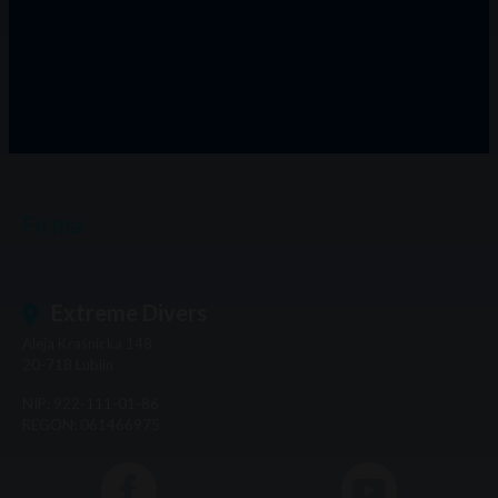
Firma
Extreme Divers
Aleja Kraśnicka 148
20-718
Lublin
NIP: 922-111-01-86
REGON: 061466975