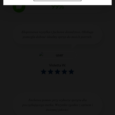
99%
Ekspresowa wysyłka i fachowe doradztwo. Obsługa
pomogła dobrać idealny sprzęt do moich potrzeb.
Violetta W.
Fachowa pomoc przy wyborze sprzętu dla
początkującego nurka. Wszystko zgodne z opisem i
świetnej jakości.