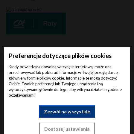
Preferencje dotyczące plików cookies
Kiedy odwiedzasz dowolną witrynę internetową, może ona
przechowywać lub pobierać informacje w Twojej przeglądarce,
głównie w formie plików cookie. Informacje te mogą dotyczyć
Ciebie, Twoich preferencji lub Twojego urządzenia i są
Opinie
naszych Klientów
wykorzystywane głównie do tego, aby witryna działała zgodnie z
oczekiwaniami.
Zezwól na wszystkie
4.8
/5
1786
Dostosuj ustawienia