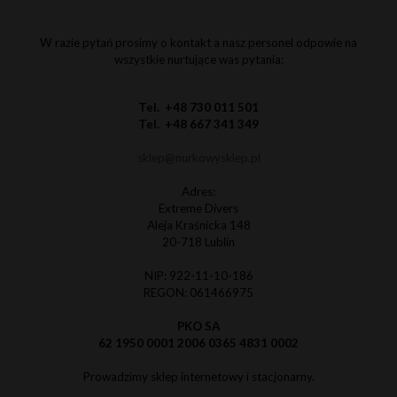
W razie pytań prosimy o kontakt a nasz personel odpowie na
wszystkie nurtujące was pytania:
Tel. +48 730 011 501
Tel. +48 667 341 349
sklep@nurkowysklep.pl
Adres:
Extreme Divers
Aleja Kraśnicka 148
20-718 Lublin
NIP: 922-11-10-186
REGON: 061466975
PKO SA
62 1950 0001 2006 0365 4831 0002
Prowadzimy sklep internetowy i stacjonarny.