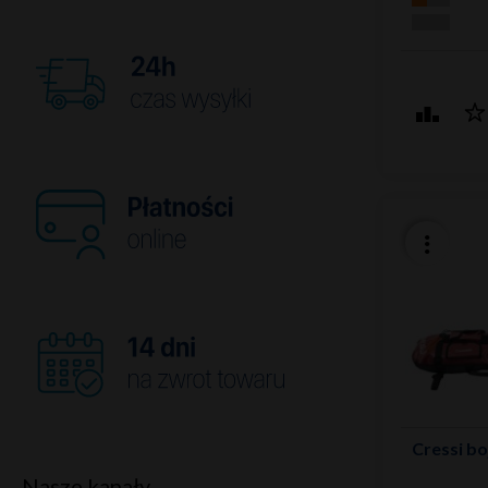
Cressi bo
Nasze kanały