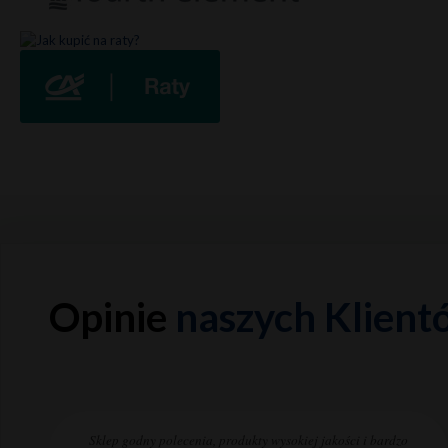
Opinie
naszych Klient
Sklep godny polecenia, produkty wysokiej jakości i bardzo