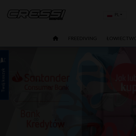
PL
FREEDIVING
ŁOWIECTW
Twój koszyk
Previous