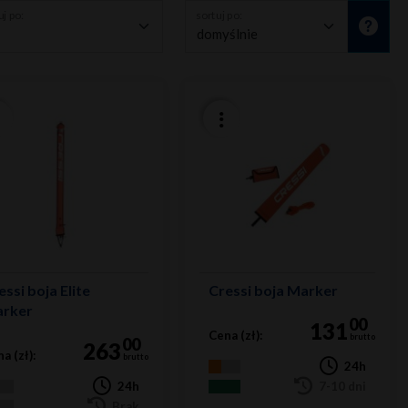
j po:
sortuj po:
essi boja Elite
Cressi boja Marker
rker
00
131
Cena (zł):
brutto
00
263
a (zł):
brutto
24h
24h
7-10 dni
Brak