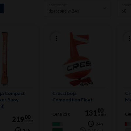
dostępność:
pokazu
oja Compact
Cressi boja
Cr
rker Buoy
Competition Float
Ma
8)
00
131
Cena (zł):
Cen
brutto
00
219
brutto
24h
24h
7-10 dni