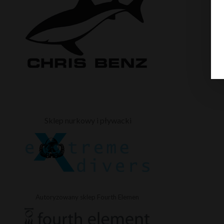
Sklep nurkowy i pływacki
Autoryzowany sklep Fourth Elemen