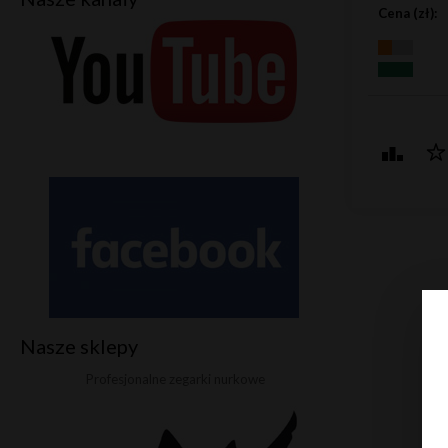
Cena (zł):
Nasze sklepy
Profesjonalne zegarki nurkowe