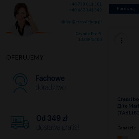
+48 730 011 501
Porównaj
+48 667 341 349
sklep@cressishop.pl
Czynne Pn-Pt
10:00-18:00
OFERUJEMY
Cressi b
Elite Ma
(TA61181
Cena (zł):