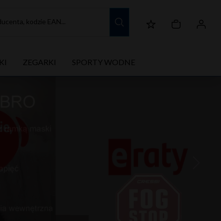
ucenta, kodzie EAN...
KI
ZEGARKI
SPORTY WODNE
Next