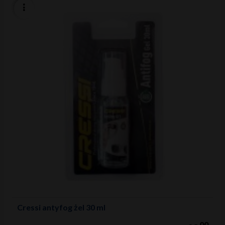
Cressi antyfog żel 30 ml
00