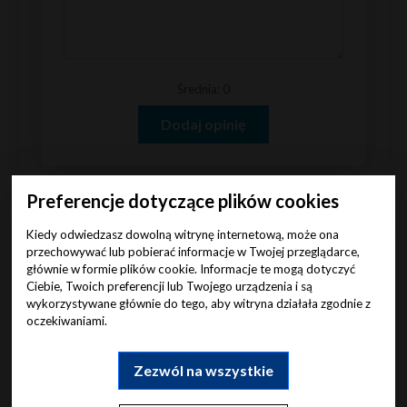
Średnia: 0
Dodaj opinię
Preferencje dotyczące plików cookies
Kiedy odwiedzasz dowolną witrynę internetową, może ona
przechowywać lub pobierać informacje w Twojej przeglądarce,
KONTAKT
głównie w formie plików cookie. Informacje te mogą dotyczyć
Ciebie, Twoich preferencji lub Twojego urządzenia i są
wykorzystywane głównie do tego, aby witryna działała zgodnie z
+48 730 011 501
oczekiwaniami.
+48 667 341 349
sklep@cressishop.pl
Zezwól na wszystkie
Czynne Pn-Pt