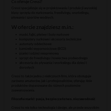
Co oferuje Cressi?
Cressi specjalizuje się w projektowaniu i produkcji wysokiej
klasy sprzętu do nurkowania, freedivingu, snorkelingu,
pływania i sportów wodnych.
W ofercie znajdziesz m.in.:
maski, fajki, płetwy i buty nurkowe
komputery nurkowe i akcesoria techniczne
automaty oddechowe
kamizelki wypornościowe (BCD)
pianki i odzież neoprenową
sprzęt do freedivingu i łowiectwa podwodnego
akcesoria do pływania i snorkelingu dla dzieci i
dorosłych
Cressi to także jedna z nielicznych firm, która obsługuje
zarówno amatorów, jak i profesjonalistów, oferując linie
produktów dopasowane do różnych poziomów
zaawansowania.
Filozofia marki: pasja, bezpieczeństwo, niezawodność
Cressi to nie tylko technologia i design, ale przede wszystkim