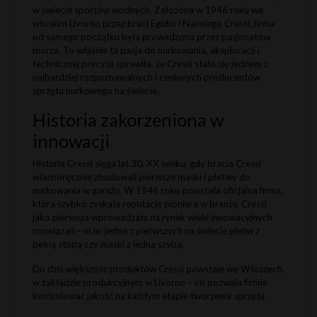
w świecie sportów wodnych. Założona w 1946 roku we
włoskim Livorno przez braci Egidio i Nanniego Cressi, firma
od samego początku była prowadzona przez pasjonatów
morza. To właśnie ta pasja do nurkowania, eksploracji i
technicznej precyzji sprawiła, że Cressi stało się jednym z
najbardziej rozpoznawalnych i cenionych producentów
sprzętu nurkowego na świecie.
Historia zakorzeniona w
innowacji
Historia Cressi sięga lat 30. XX wieku, gdy bracia Cressi
własnoręcznie zbudowali pierwsze maski i płetwy do
nurkowania w garażu. W 1946 roku powstała oficjalna firma,
która szybko zyskała reputację pioniera w branży. Cressi
jako pierwsza wprowadzała na rynek wiele innowacyjnych
rozwiązań – m.in. jedne z pierwszych na świecie płetw z
pełną stopą czy maski z jedną szybą.
Do dziś większość produktów Cressi powstaje we Włoszech,
w zakładzie produkcyjnym w Livorno – co pozwala firmie
kontrolować jakość na każdym etapie tworzenia sprzętu.