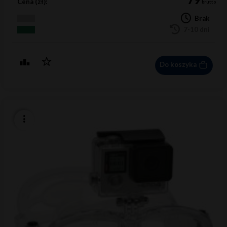
79
Cena (zł):
brutto
Brak
7-10 dni
Do koszyka