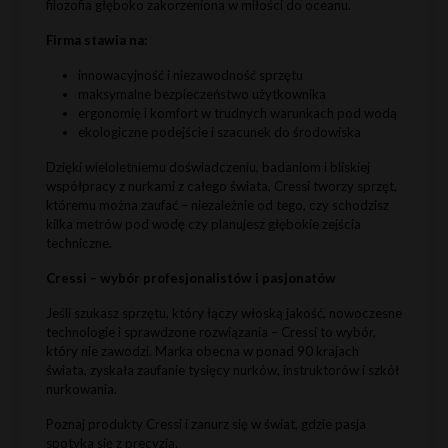
filozofia głęboko zakorzeniona w miłości do oceanu.
Firma stawia na:
innowacyjność i niezawodność sprzętu
maksymalne bezpieczeństwo użytkownika
ergonomię i komfort w trudnych warunkach pod wodą
ekologiczne podejście i szacunek do środowiska
Dzięki wieloletniemu doświadczeniu, badaniom i bliskiej
współpracy z nurkami z całego świata, Cressi tworzy sprzęt,
któremu można zaufać – niezależnie od tego, czy schodzisz
kilka metrów pod wodę czy planujesz głębokie zejścia
techniczne.
Cressi – wybór profesjonalistów i pasjonatów
Jeśli szukasz sprzętu, który łączy włoską jakość, nowoczesne
technologie i sprawdzone rozwiązania – Cressi to wybór,
który nie zawodzi. Marka obecna w ponad 90 krajach
świata, zyskała zaufanie tysięcy nurków, instruktorów i szkół
nurkowania.
Poznaj produkty Cressi i zanurz się w świat, gdzie pasja
spotyka się z precyzją.