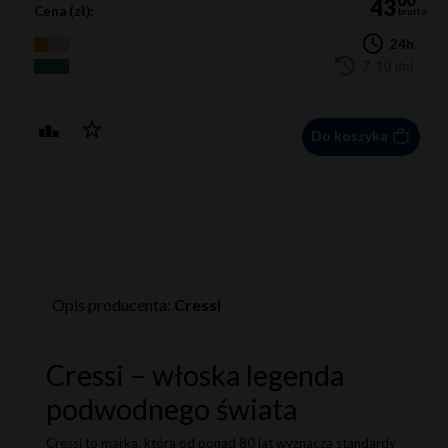
43
Cena (zł):
brutto
24h
7-10 dni
Do koszyka
Opis producenta:
Cressi
Cressi – włoska legenda
podwodnego świata
Cressi to marka, która od ponad 80 lat wyznacza standardy