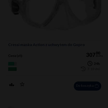
Cressi maska Action z uchwytem do Gopro
00
307
Cena (zł):
brutto
24h
7-10 dni
Do koszyka