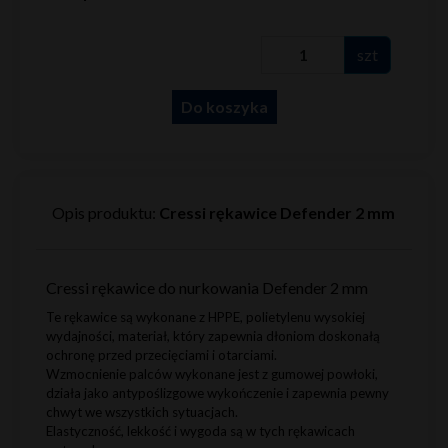
szt
Do koszyka
Opis produktu:
Cressi rękawice Defender 2 mm
Cressi rękawice do nurkowania Defender 2 mm
Te rękawice są wykonane z HPPE, polietylenu wysokiej
wydajności, materiał, który zapewnia dłoniom doskonałą
ochronę przed przecięciami i otarciami.
Wzmocnienie palców wykonane jest z gumowej powłoki,
działa jako antypoślizgowe wykończenie i zapewnia pewny
chwyt we wszystkich sytuacjach.
Elastyczność, lekkość i wygoda są w tych rękawicach