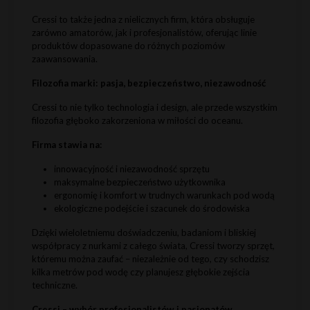
Cressi to także jedna z nielicznych firm, która obsługuje
zarówno amatorów, jak i profesjonalistów, oferując linie
produktów dopasowane do różnych poziomów
zaawansowania.
Filozofia marki: pasja, bezpieczeństwo, niezawodność
Cressi to nie tylko technologia i design, ale przede wszystkim
filozofia głęboko zakorzeniona w miłości do oceanu.
Firma stawia na:
innowacyjność i niezawodność sprzętu
maksymalne bezpieczeństwo użytkownika
ergonomię i komfort w trudnych warunkach pod wodą
ekologiczne podejście i szacunek do środowiska
Dzięki wieloletniemu doświadczeniu, badaniom i bliskiej
współpracy z nurkami z całego świata, Cressi tworzy sprzęt,
któremu można zaufać – niezależnie od tego, czy schodzisz
kilka metrów pod wodę czy planujesz głębokie zejścia
techniczne.
Cressi – wybór profesjonalistów i pasjonatów