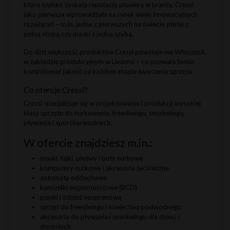
która szybko zyskała reputację pioniera w branży. Cressi
jako pierwsza wprowadzała na rynek wiele innowacyjnych
rozwiązań – m.in. jedne z pierwszych na świecie płetw z
pełną stopą czy maski z jedną szybą.
Do dziś większość produktów Cressi powstaje we Włoszech,
w zakładzie produkcyjnym w Livorno – co pozwala firmie
kontrolować jakość na każdym etapie tworzenia sprzętu.
Co oferuje Cressi?
Cressi specjalizuje się w projektowaniu i produkcji wysokiej
klasy sprzętu do nurkowania, freedivingu, snorkelingu,
pływania i sportów wodnych.
W ofercie znajdziesz m.in.:
maski, fajki, płetwy i buty nurkowe
komputery nurkowe i akcesoria techniczne
automaty oddechowe
kamizelki wypornościowe (BCD)
pianki i odzież neoprenową
sprzęt do freedivingu i łowiectwa podwodnego
akcesoria do pływania i snorkelingu dla dzieci i
dorosłych