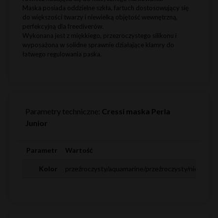
Maska posiada oddzielne szkła, fartuch dostosowujący się
do większości twarzy i niewielką objętość wewnętrzną,
perfekcyjną dla freediverów.
Wykonana jest z miękkiego, przezroczystego silikonu i
wyposażona w solidne sprawnie działające klamry do
łatwego regulowania paska.
Parametry techniczne:
Cressi maska Perla
Junior
Parametr
Wartość
Kolor
przeźroczysty/aquamarine/przeźroczysty/niebieski