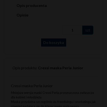
Opis producenta
Opinie
szt
Do koszyka
Opis produktu:
Cressi maska Perla Junior
Cressi maska Perla Junior
Mniejsza wersja maski Cressi Perla przeznaczona zwłaszcza
dla kobiet i młodzieży.
Maska przydatna szczególnie do freedivingu i snorkelingu jak
również nadająca się do klasycznego nurkowania.