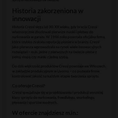
Historia zakorzeniona w
innowacji
Historia Cressi sięga lat 30. XX wieku, gdy bracia Cressi
własnoręcznie zbudowali pierwsze maski i płetwy do
nurkowania w garażu. W 1946 roku powstała oficjalna firma,
która szybko zyskała reputację pioniera w branży. Cressi
jako pierwsza wprowadzała na rynek wiele innowacyjnych
rozwiązań – m.in. jedne z pierwszych na świecie płetw z
pełną stopą czy maski z jedną szybą.
Do dziś większość produktów Cressi powstaje we Włoszech,
w zakładzie produkcyjnym w Livorno – co pozwala firmie
kontrolować jakość na każdym etapie tworzenia sprzętu.
Co oferuje Cressi?
Cressi specjalizuje się w projektowaniu i produkcji wysokiej
klasy sprzętu do nurkowania, freedivingu, snorkelingu,
pływania i sportów wodnych.
W ofercie znajdziesz m.in.: