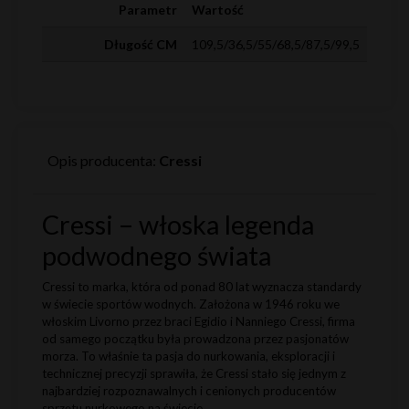
Parametr
Wartość
Długość CM
109,5/36,5/55/68,5/87,5/99,5
Opis producenta:
Cressi
Cressi – włoska legenda
podwodnego świata
Cressi to marka, która od ponad 80 lat wyznacza standardy
w świecie sportów wodnych. Założona w 1946 roku we
włoskim Livorno przez braci Egidio i Nanniego Cressi, firma
od samego początku była prowadzona przez pasjonatów
morza. To właśnie ta pasja do nurkowania, eksploracji i
technicznej precyzji sprawiła, że Cressi stało się jednym z
najbardziej rozpoznawalnych i cenionych producentów
sprzętu nurkowego na świecie.