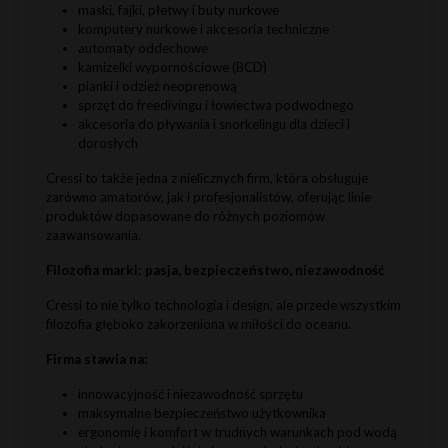
maski, fajki, płetwy i buty nurkowe
komputery nurkowe i akcesoria techniczne
automaty oddechowe
kamizelki wypornościowe (BCD)
pianki i odzież neoprenową
sprzęt do freedivingu i łowiectwa podwodnego
akcesoria do pływania i snorkelingu dla dzieci i
dorosłych
Cressi to także jedna z nielicznych firm, która obsługuje
zarówno amatorów, jak i profesjonalistów, oferując linie
produktów dopasowane do różnych poziomów
zaawansowania.
Filozofia marki: pasja, bezpieczeństwo, niezawodność
Cressi to nie tylko technologia i design, ale przede wszystkim
filozofia głęboko zakorzeniona w miłości do oceanu.
Firma stawia na:
innowacyjność i niezawodność sprzętu
maksymalne bezpieczeństwo użytkownika
ergonomię i komfort w trudnych warunkach pod wodą