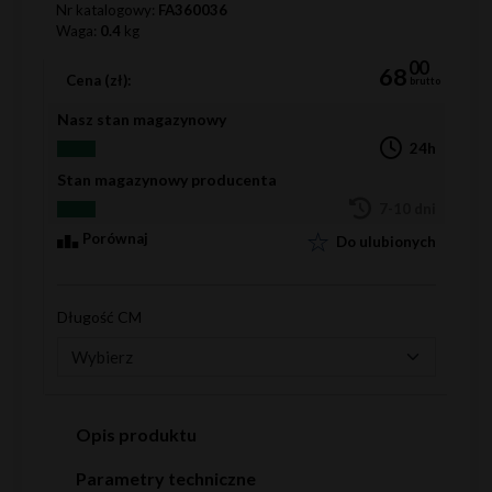
Nr katalogowy:
FA360036
Waga:
0.4
kg
00
68
Cena (zł):
brutto
Nasz stan magazynowy
24h
Stan magazynowy producenta
7-10 dni
Porównaj
Do ulubionych
Długość CM
Opis produktu
Parametry techniczne